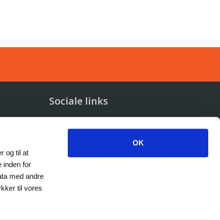
Sociale links
OK
 og til at
 inden for
data med andre
kker til vores