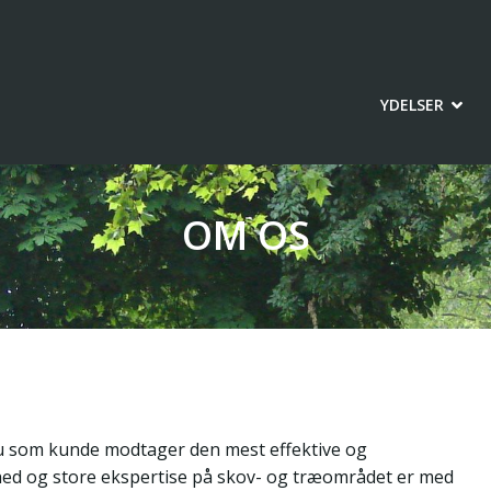
YDELSER
OM OS
du som kunde modtager den mest effektive og
hed og store ekspertise på skov- og træområdet er med