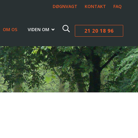
DØGNVAGT
KONTAKT
FAQ
OM OS
VIDEN OM
21 20 18 96