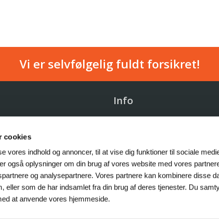
Vi er selvfølgelig fuldt forsikret!
Info
 Træ & Stub ApS
Vi kører på hele Sjælland
 cookies
20 18 96
CVR: 38 43 64 14
se vores indhold og annoncer, til at vise dig funktioner til sociale medier
os.dk
Privatlivspolitik
eler også oplysninger om din brug af vores website med vores partnere
spartnere og analysepartnere. Vores partnere kan kombinere disse 
, eller som de har indsamlet fra din brug af deres tjenester. Du samty
 med at anvende vores hjemmeside.