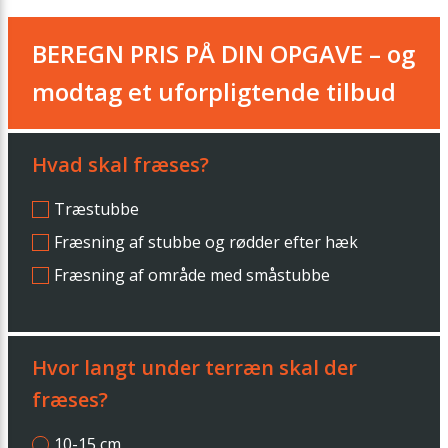
BEREGN PRIS PÅ DIN OPGAVE – og
modtag et uforpligtende tilbud
Hvad skal fræses?
Træstubbe
Fræsning af stubbe og rødder efter hæk
Fræsning af område med småstubbe
Hvor langt under terræn skal der
fræses?
10-15 cm