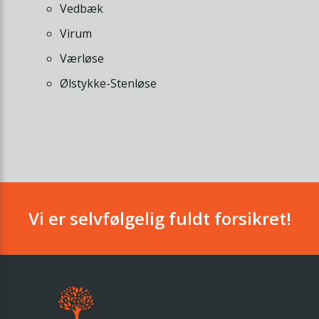
Vedbæk
Virum
Værløse
Ølstykke-Stenløse
Vi er selvfølgelig fuldt forsikret!