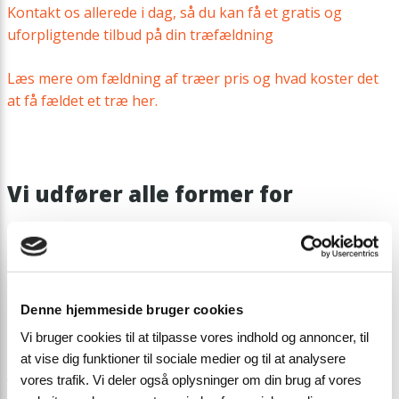
Kontakt os allerede i dag, så du kan få et gratis og
uforpligtende tilbud på din træfældning
Læs mere om fældning af træer pris og hvad koster det
at få fældet et træ her.
Vi udfører alle former for
opgaver
Hos Svalgaard Træ & Stub ApS er vores ekspertise ikke
kun træfældning. Vi tilbyder bl.a. træbeskæring,
Denne hjemmeside bruger cookies
haverydning, topkapning og alle andre former for
Vi bruger cookies til at tilpasse vores indhold og annoncer, til
træservice for både private, erhverv og det offentlige.
at vise dig funktioner til sociale medier og til at analysere
vores trafik. Vi deler også oplysninger om din brug af vores
Vi tilbyder blandt andet: