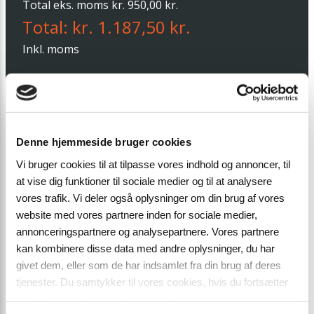
Total eks. moms kr. 950,00 kr.
Total: kr. 1.187,50 kr.
Inkl. moms
Standardkørsel udgør 587,50 kr. af totalprisen
(inkl. moms)
Minimum-pris er altid 1.187,50 kr. (inkl. moms)
Denne hjemmeside bruger cookies
Tillæg for længere kørsel kan forekomme.
Vi bruger cookies til at tilpasse vores indhold og annoncer, til
at vise dig funktioner til sociale medier og til at analysere
vores trafik. Vi deler også oplysninger om din brug af vores
Udfyld kontaktoplysninger
website med vores partnere inden for sociale medier,
annonceringspartnere og analysepartnere. Vores partnere
kan kombinere disse data med andre oplysninger, du har
givet dem, eller som de har indsamlet fra din brug af deres
tjenester. Du samtykker til vores cookies, hvis du fortsætter
med at anvende vores hjemmeside.